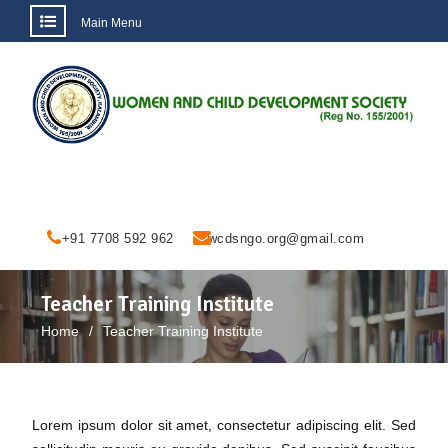
Main Menu
Skip
to
content
+91 7708 592 962
wcdsngo.org@gmail.com
Teacher Training Institute
Home
Teacher Training Institute
Lorem ipsum dolor sit amet, consectetur adipiscing elit. Sed