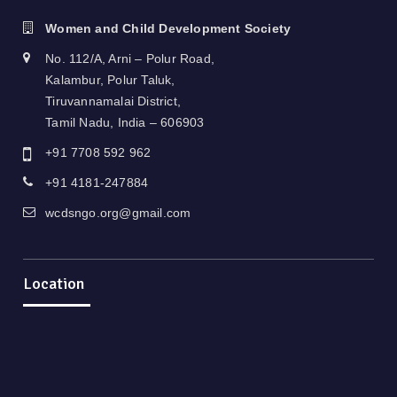
Women and Child Development Society
No. 112/A, Arni – Polur Road,
Kalambur, Polur Taluk,
Tiruvannamalai District,
Tamil Nadu, India – 606903
+91 7708 592 962
+91 4181-247884
wcdsngo.org@gmail.com
Location